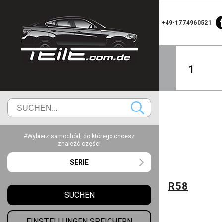
+49-1774960521
1
#Wybierz samochód, do którego chcesz
znaleźć części
SERIE
R58
SUCHEN
EINSTELLUNGEN SPEICHERN