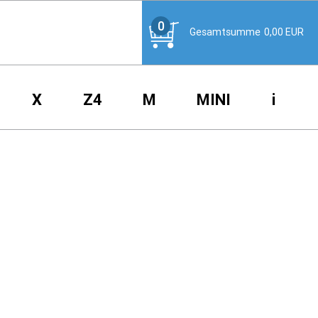
0
Gesamtsumme
0,00
EUR
X
Z4
M
MINI
i