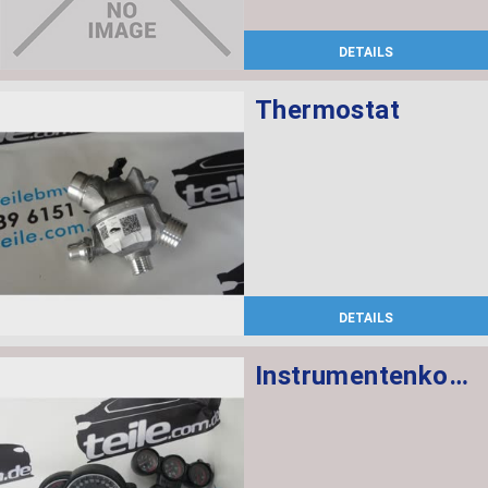
DETAILS
Thermostat
DETAILS
Instrumentenkombination KMH Chrono Paket