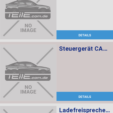
DETAILS
Steuergerät CAS CAS3
DETAILS
Ladefreisprechelektronik High BASIS SVS MULF2