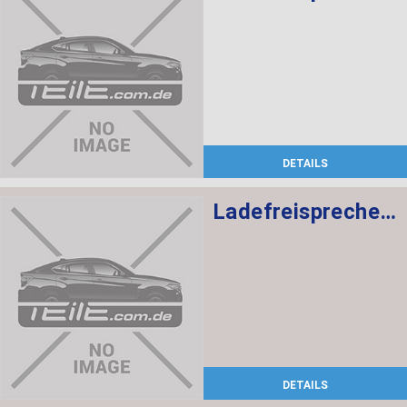
DETAILS
Ladefreisprechelektronik High BASIS SVS MULF2
DETAILS