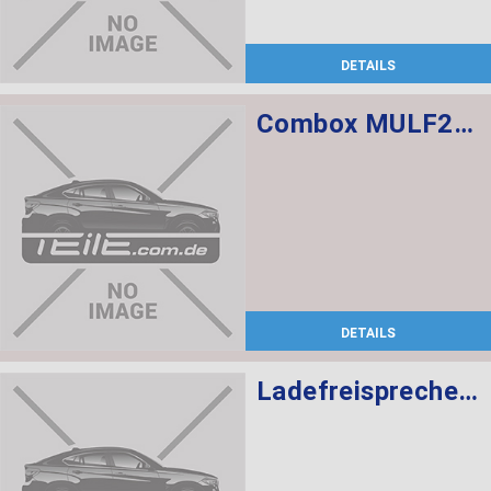
DETAILS
Combox MULF2 High Basis SVS
DETAILS
Ladefreisprechelektronik High