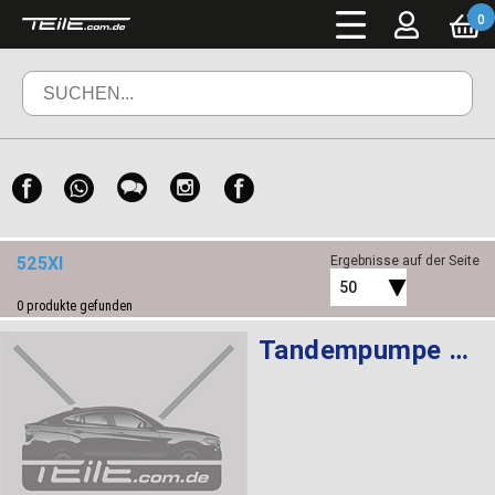
0
525XI
Ergebnisse auf der Seite
50
0
produkte gefunden
Tandempumpe LFR-440 LUK