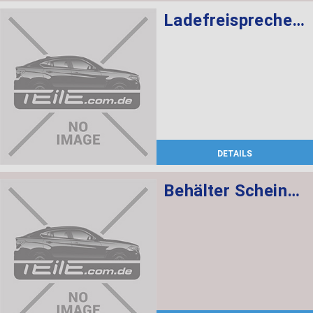
Ladefreisprechelektronik High BASIS SVS MULF2
DETAILS
Behälter Scheinwerferwaschanlage