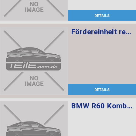
DETAILS
Fördereinheit rechts mit Intankpumpe 5 BAR
DETAILS
BMW R60 Kombischalter links L=520