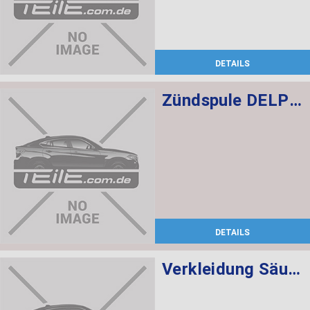
DETAILS
Zündspule DELPHI
DETAILS
Verkleidung Säule hinten links SCHWARZ