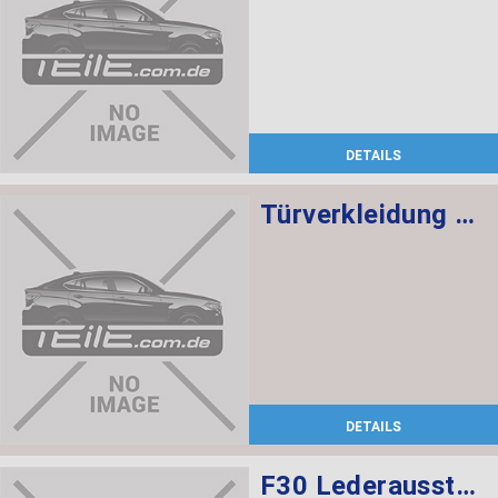
DETAILS
Türverkleidung Leder vorn links SCHWARZ/ROT
DETAILS
F30 Lederausstattung, Sportsitze, elekt. verstellbar mit memory, Sitzheizung vorne und hinten