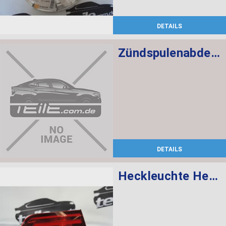
DETAILS
Zündspulenabdeckung
DETAILS
Heckleuchte Heckklappe links