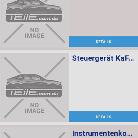
DETAILS
Steuergerät KaFAS
DETAILS
Instrumentenkombination KMH