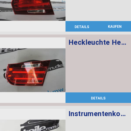
KAUFEN
DETAILS
Heckleuchte Heckklappe rechts
DETAILS
Instrumentenkombination KMH Chrono Paket