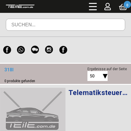
0
318I
Ergebnisse auf der Seite
50
0
produkte gefunden
Telematiksteuergerät ATM ROW 4G