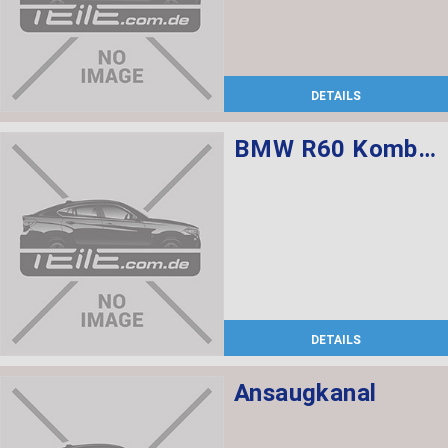
DETAILS
BMW R60 Kombischalter links L=520
DETAILS
Ansaugkanal