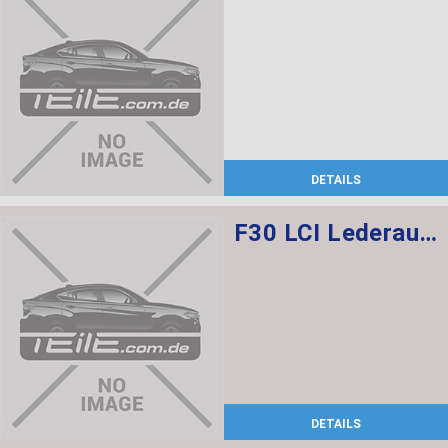
DETAILS
F30 LCI Lederausstattung Dakota/ Schwarz, Elektrische Sportsitze mit memory vorne, Sitzheizung vorne + hinten
DETAILS