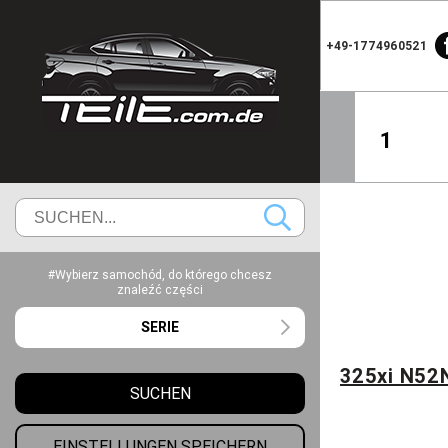
+49-1774960521
1
#Wybierz samochód, do którego chcesz
znaleźć części
SERIE
325xi N52
SUCHEN
EINSTELLUNGEN SPEICHERN