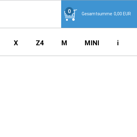
0
Gesamtsumme
0,00
EUR
X
Z4
M
MINI
i