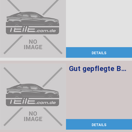
DETAILS
Gut gepflegte BMW 2er F22 Lederausstattung mit Sitzheizung, elekt. Sitzen + Memory für Fahrer
DETAILS