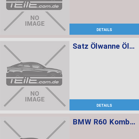
DETAILS
Satz Ölwanne Ölfilter Automatikgetriebe
DETAILS
BMW R60 Kombischalter links L=520