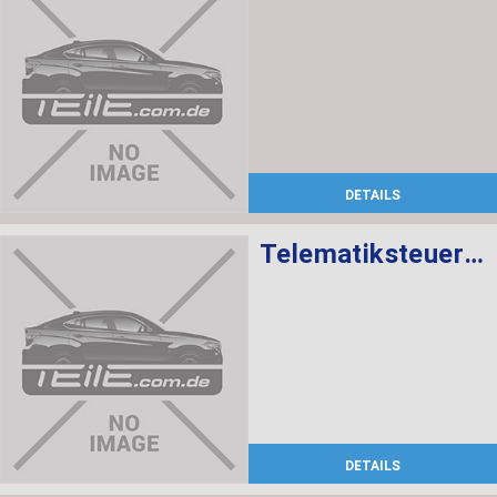
DETAILS
Telematiksteuergerät
DETAILS