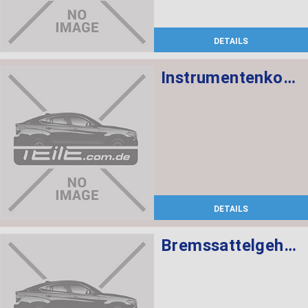
DETAILS
Instrumentenkombination KMH
DETAILS
Bremssattelgehäuse links