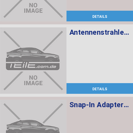
DETAILS
Antennenstrahler Dualband NETZ GSM / PCN
DETAILS
Snap-In Adapter Basic IPHONE 4/4S